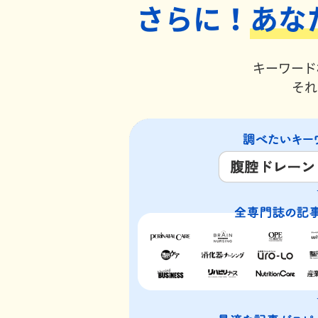
さらに！
あな
キーワード
それ