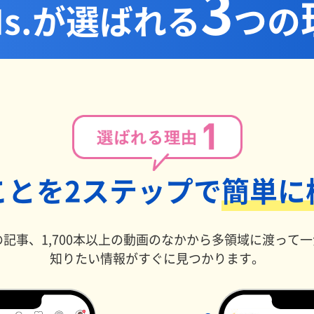
3
tNs.が選ばれる
つの
ことを2ステップで
簡単に
の記事、1,700本以上の動画のなかから多領域に渡って
知りたい情報がすぐに見つかります。