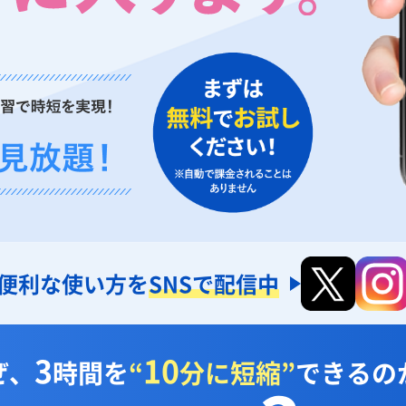
便利な使い方を
SNSで配信中
3
10
ぜ、
時間を
“
分に短縮”
できるの